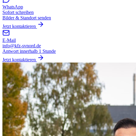
WhatsApp
Sofort schreiben
Bilder & Standort senden
Jetzt kontaktieren
E-Mail
info@kfz-svnord.de
Antwort innerhalb 1 Stunde
Jetzt kontaktieren